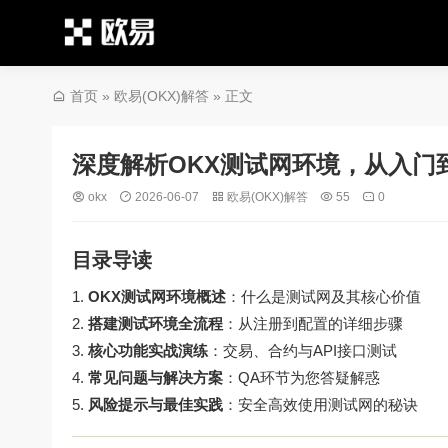
首页
»
欧易(OKX)解答
» 正文
深度解析OKX测试网环境，从入门
okx
2026-06-07
欧易(OKX)解答
55
0
目录导读
OKX测试网环境概述
：什么是测试网及其核心价值
搭建测试环境全流程
：从注册到配置的详细步骤
核心功能实战演练
：交易、合约与API接口测试
常见问题与解决方案
：QA环节为您答疑解惑
风险提示与最佳实践
：安全高效使用测试网的秘诀