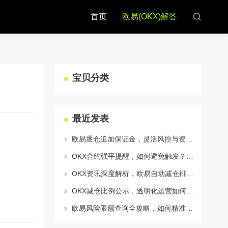
首页
欧易(OKX)解答
宝贝分类
最近发表
欧易逐仓追加保证金，灵活风控与资金利用的终极指南
OKX合约强平提醒，如何避免触发？深度解析风控机制与应对策略
OKX资讯深度解析，欧易自动减仓排队机制全攻略
OKX减仓比例公示，透明化运营如何重塑用户信任与市场格局
欧易风险限额查询全攻略，如何精准管理您的OKX交易风险？