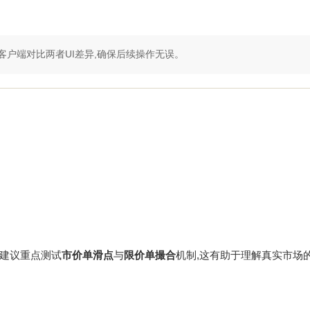
客户端对比两者UI差异,确保后续操作无误。
建议重点测试
市价单滑点
与
限价单撮合
机制,这有助于理解真实市场