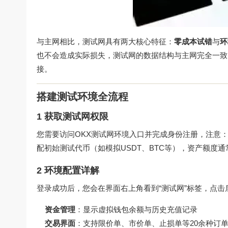
与主网相比，测试网具有两大核心特征：
零成本试错
与
环
也不会造成实际损失，测试网的数据结构与主网完全一致
接。
搭建测试环境全流程
1 获取测试网权限
您需要访问
OKX测试网环境入口
并完成身份注册，注意：
配初始测试代币（如模拟USDT、BTC等），资产额度通常
2 环境配置详解
登录成功后，您会在界面右上角看到“测试网”标签，点击后进
资金管理
：显示虚拟钱包余额与历史充值记录
交易界面
：支持限价单、市价单、止损单等20余种订