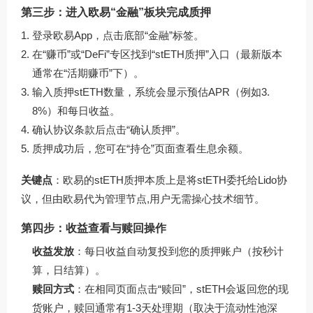
第三步：进入欧易“金融”板块完成质押
登录欧易App，点击底部“金融”标签。
在“赚币”或“DeFi”专区找到“stETH质押”入口（最新版本
通常在“活期赚币”下）。
输入质押stETH数量，系统会显示预估APR（例如3.
8%）和每日收益。
确认协议条款后点击“确认质押”。
质押成功后，您可在“持仓”页面查看生息余额。
关键点
：欧易的stETH质押本质上是将stETH委托给Lido协
议，但由欧易代为管理节点,用户无需操心技术细节。
第四步：收益查看与赎回操作
收益发放
：每日收益自动复投到您的质押账户（按秒计
算，日结算）。
赎回方式
：在相同页面点击“赎回”，stETH会返回您的现
货账户，赎回通常有1-3天处理期（取决于流动性池深