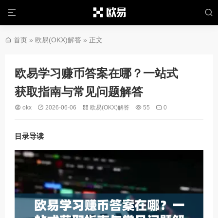
首页
»
欧易(OKX)解答
» 正文
欧易学习赚币答案在哪？一站式
获取指南与常见问题解答
okx
2026-06-06
欧易(OKX)解答
55
0
目录导读