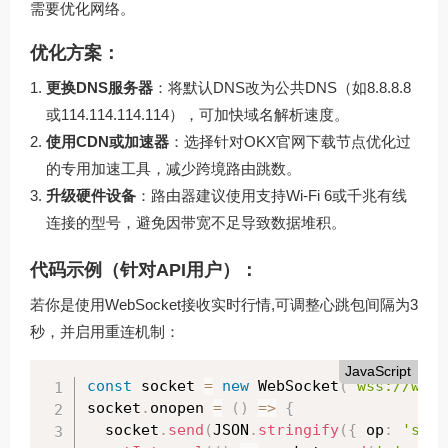
需要优化网络。
优化方案：
更换DNS服务器
：将默认DNS改为公共DNS（如8.8.8.8
或114.114.114.114），可加快域名解析速度。
使用CDN或加速器
：选择针对OKX官网下载节点优化过
的专用加速工具，减少跨境路由跳数。
升级硬件设备
：路由器建议使用支持Wi-Fi 6或千兆有线
连接的型号，避免因带宽不足导致数据堆积。
代码示例（针对API用户）：
若你是使用WebSocket接收实时行情,可调整心跳包间隔为3
秒，并启用重连机制：
JavaScript
const
 socket 
=
new
WebSocket
(
'wss://ws.o
socket
.
onopen 
=
(
)
=
>
{
  socket
.
send
(
JSON
.
stringify
(
{
 op
:
'subs