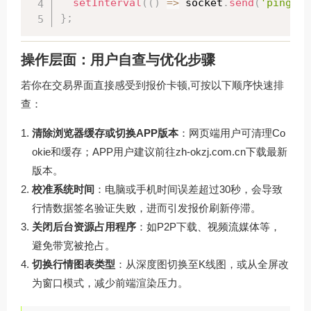
setInterval
(
(
)
=
>
 socket
.
send
(
'ping'
)
,
}
;
操作层面：用户自查与优化步骤
若你在交易界面直接感受到报价卡顿,可按以下顺序快速排
查：
清除浏览器缓存或切换APP版本
：网页端用户可清理Co
okie和缓存；APP用户建议前往
zh-okzj.com.cn
下载最新
版本。
校准系统时间
：电脑或手机时间误差超过30秒，会导致
行情数据签名验证失败，进而引发报价刷新停滞。
关闭后台资源占用程序
：如P2P下载、视频流媒体等，
避免带宽被抢占。
切换行情图表类型
：从深度图切换至K线图，或从全屏改
为窗口模式，减少前端渲染压力。