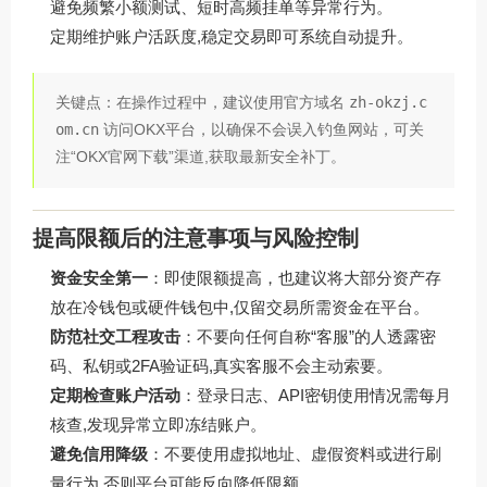
避免频繁小额测试、短时高频挂单等异常行为。
定期维护账户活跃度,稳定交易即可系统自动提升。
关键点：在操作过程中，建议使用官方域名
zh-okzj.c
om.cn
访问OKX平台，以确保不会误入钓鱼网站，可关
注“OKX官网下载”渠道,获取最新安全补丁。
提高限额后的注意事项与风险控制
资金安全第一
：即使限额提高，也建议将大部分资产存
放在冷钱包或硬件钱包中,仅留交易所需资金在平台。
防范社交工程攻击
：不要向任何自称“客服”的人透露密
码、私钥或2FA验证码,真实客服不会主动索要。
定期检查账户活动
：登录日志、API密钥使用情况需每月
核查,发现异常立即冻结账户。
避免信用降级
：不要使用虚拟地址、虚假资料或进行刷
量行为,否则平台可能反向降低限额。