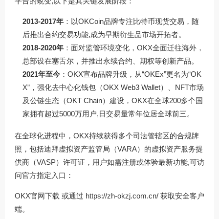
平台的蜕变,以下是其关键发展阶段：
2013-2017年
：以OKCoin品牌专注比特币现货交易，随
后推出合约交易功能,成为早期衍生品市场开拓者。
2018-2020年
：面对监管环境变化，OKX全面迁往海外，
总部设在塞舌尔，并推出永续合约、期权等创新产品。
2021年至今
：OKX宣布品牌升级，从“OKEx”更名为“OK
X”，强化去中心化钱包（OKX Web3 Wallet）、NFT市场
及公链生态（OKT Chain）建设，OKX在全球200多个国
家拥有超过5000万用户,日交易量常年位居全球前三。
在全球化进程中，OKX持续获得多个司法管辖区的合规牌
照，包括迪拜虚拟资产监管局（VARA）的虚拟资产服务提
供商（VASP）许可证，用户如需注册或体验最新功能,可访
问官方指定入口：
OKX官网下载
或通过
https://zh-okzj.com.cn/
获取安全客户
端。