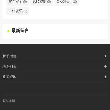
资产安全
风险控制
OKX生态
(5)
(5)
(12)
OKX资讯
(5)
最新留言
新手指南
购买流程
地图列表
支付方式
最新文章
新闻资讯
配送流程
xml地图
行业新闻
常见问题
txt地图
公司新闻
robots
网站地图
媒体新闻
公益活动