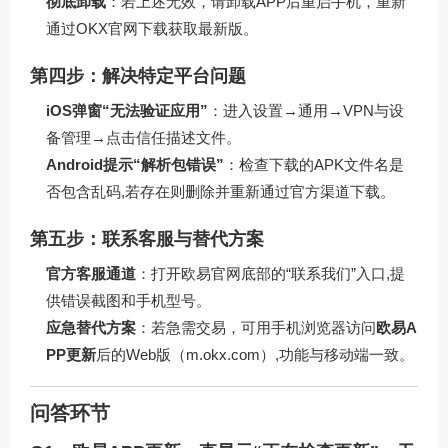
彻底卸载
：若上述无效，请卸载APP后重启手机，重新
通过
OKX官网下载
获取最新版。
第四步：解决特定平台问题
iOS弹窗“无法验证应用”
：进入设置→通用→VPN与设
备管理→点击信任描述文件。
Android提示“解析包错误”
：检查下载的APK文件名是
否包含乱码,若存在则删除并重新通过官方渠道下载。
第五步：联系客服与替代方案
官方客服通道
：打开欧易官网底部的“联系我们”入口,提
供错误截图和手机型号。
应急替代方案
：若急需交易，可用手机浏览器访问
欧易A
PP更新
后的Web版（m.okx.com）,功能与移动端一致。
问答环节