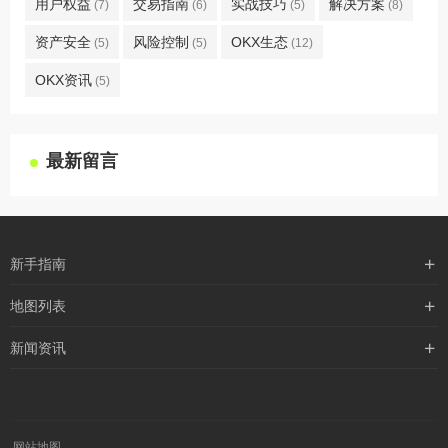
用户权益
交易指南
实战技巧
解决方案
(7)
(6)
(5)
(8)
资产安全
风险控制
OKX生态
(5)
(5)
(12)
OKX资讯
(5)
最新留言
新手指南
购买流程
地图列表
支付方式
最新文章
新闻资讯
配送流程
xml地图
行业新闻
常见问题
txt地图
公司新闻
robots
网站地图
媒体新闻