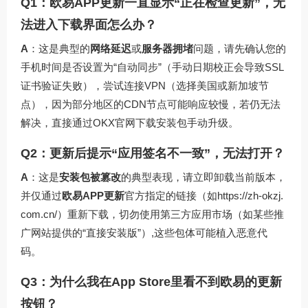
Q1：欧易APP更新一直显示“正在检查更新”，无
法进入下载界面怎么办？
A
：这是典型的
网络延迟
或
服务器拥堵
问题，请先确认您的
手机时间是否设置为“自动同步”（手动日期校正会导致SSL
证书验证失败），尝试连接VPN（选择美国或新加坡节
点），因为部分地区的CDN节点可能响应较慢，若仍无法
解决，直接通过
OKX官网下载
安装包手动升级。
Q2：更新后提示“应用签名不一致”，无法打开？
A
：这是
安装包被篡改
的典型表现，请立即卸载当前版本，
并仅通过
欧易APP更新
官方指定的链接（如https://zh-okzj.
com.cn/）重新下载，切勿使用第三方应用市场（如某些推
广网站提供的“直接安装版”）,这些包体可能植入恶意代
码。
Q3：为什么我在App Store里看不到欧易的更新
按钮？