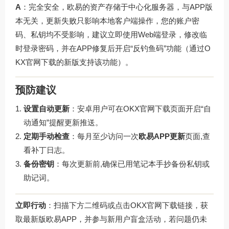
A
：完全安全，欧易的资产存储于中心化服务器，与APP版
本无关，更新失败只影响本地客户端操作，您的账户密
码、私钥均不受影响，建议立即使用Web端登录，修改临
时登录密码，并在APP修复后开启“反钓鱼码”功能（通过
O
KX官网下载
的新版支持该功能）。
预防建议
设置自动更新
：安卓用户可在
OKX官网下载
页面开启“自
动通知”提醒更新推送。
定期手动检查
：每月至少访问一次
欧易APP更新
页面,查
看补丁日志。
备份密钥
：每次更新前,确保已用笔记本手抄备份私钥或
助记词。
立即行动
：扫描下方二维码或点击
OKX官网下载
链接，获
取最新版欧易APP，并参与新用户盲盒活动，若问题仍未