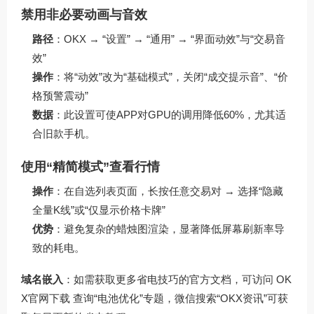
禁用非必要动画与音效
路径
：OKX → “设置” → “通用” → “界面动效”与“交易音
效”
操作
：将“动效”改为“基础模式”，关闭“成交提示音”、“价
格预警震动”
数据
：此设置可使APP对GPU的调用降低60%，尤其适
合旧款手机。
使用“精简模式”查看行情
操作
：在自选列表页面，长按任意交易对 → 选择“隐藏
全量K线”或“仅显示价格卡牌”
优势
：避免复杂的蜡烛图渲染，显著降低屏幕刷新率导
致的耗电。
域名嵌入
：如需获取更多省电技巧的官方文档，可访问
OK
X官网下载
查询“电池优化”专题，微信搜索“OKX资讯”可获