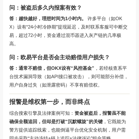
问：被盗后多久内报案有效？
答：越快越好，理想时间为1小时内。
许多平台（如OK
X）设有“24小时冷静期”提现延迟，及时联系客服可中断交
易，超过72小时，资金通过混币器进入灰产链的几率极
高。
问：欧易平台是否会主动赔偿用户损失？
答：通常不赔偿，但OKX设有“风控基金”
，若经核查系平
台技术漏洞导致（如API接口被攻击），则可能部分补偿，
用户自身过失（如泄露密码）不享有赔偿权。
报警是维权第一步，而非终点
综合搜索引擎及法律案例可知：
资金被盗后，报警虽不能
确保全额追回，但却是打破“沉默螺旋”的关键
，它既能为
警方提供追踪线索，也能倒逼平台优化安全机制，用户需
同步采取“主动冻结+链上追踪+法律诉讼”组合策略。