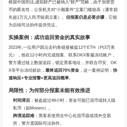
根据中国刑法,虚拟财产已被纳入“财产”范畴，由于加密货
币的匿名性，公安机关对“小额案件”立案门槛较高（通常损
失超1万元人民币较易立案）。
但报案仍是必要步骤
，它能
为后续司法协作提供凭证。
实操案例：成功追回资金的真实故事
2023年,一位用户因点击钓鱼链接被盗12个ETH（约3万美
元），他在12小时内完成报案、联系OKX客服冻结账户，
警方通过链上数据追踪，锁定黑客地址，并联合币安、OK
X等平台冻结赃款，
最终追回70%资金
，这一案例证明：
快
速响应+专业报警=更高追回概率
。
局限性：为何部分报案未能有效推进
时间滞后
：被盗超过48小时，资金可能已混币或转入隐
私币（如Monero）。
跨境追踪难
：黑客若使用去中心化混币器或境外交易
所，警方需国际司法协作。