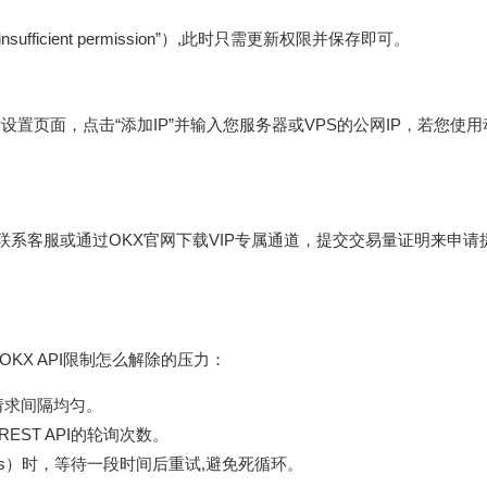
ficient permission”）,此时只需更新权限并保存即可。
ey设置页面，点击“添加IP”并输入您服务器或VPS的公网IP，若您使用动
联系客服或通过OKX官网下载VIP专属通道，提交交易量证明来申请提
OKX API限制怎么解除
的压力：
请求间隔均匀。
REST API的轮询次数。
uests）时，等待一段时间后重试,避免死循环。