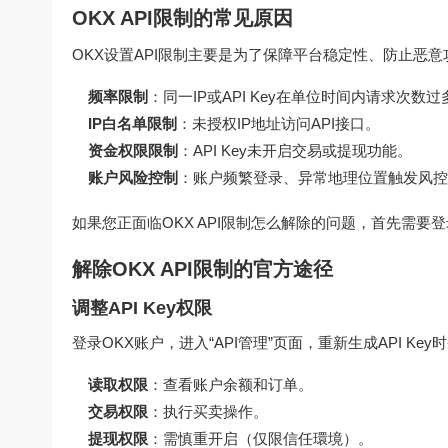
OKX API限制的常见原因
OKX设置API限制主要是为了保障平台稳定性、防止恶
频率限制
：同一IP或API Key在单位时间内请求次数过
IP白名单限制
：未授权IP地址访问API接口。
资金权限限制
：API Key未开启交易或提现功能。
账户风险控制
：账户频繁登录、异常地理位置触发风控
如果您正面临
OKX API限制怎么解除
的问题，首先需要登
解除OKX API限制的官方途径
调整API Key权限
登录OKX账户，进入“API管理”页面，重新生成API Ke
读取权限
：查看账户余额和订单。
交易权限
：执行买卖操作。
提现权限
：需慎重开启（仅限信任環境）。