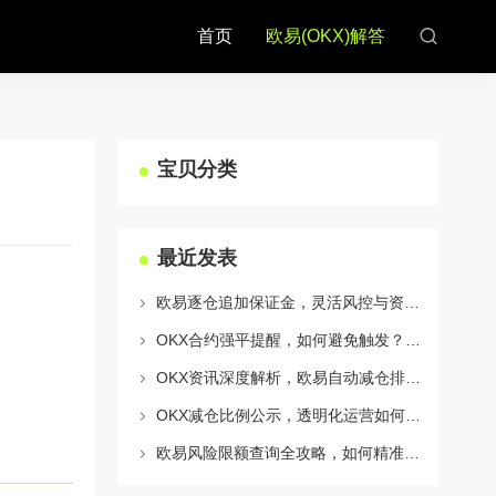
首页
欧易(OKX)解答
宝贝分类
最近发表
欧易逐仓追加保证金，灵活风控与资金利用的终极指南
OKX合约强平提醒，如何避免触发？深度解析风控机制与应对策略
OKX资讯深度解析，欧易自动减仓排队机制全攻略
OKX减仓比例公示，透明化运营如何重塑用户信任与市场格局
欧易风险限额查询全攻略，如何精准管理您的OKX交易风险？