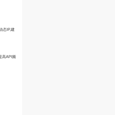
态IP,建
高API频