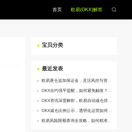
首页
欧易(OKX)解答
宝贝分类
最近发表
欧易逐仓追加保证金，灵活风控与资金利用的终极指南
OKX合约强平提醒，如何避免触发？深度解析风控机制与应对策略
OKX资讯深度解析，欧易自动减仓排队机制全攻略
OKX减仓比例公示，透明化运营如何重塑用户信任与市场格局
欧易风险限额查询全攻略，如何精准管理您的OKX交易风险？