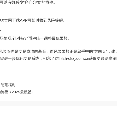
可以有效减少“穿仓分摊”的概率。
KX官网下载
APP可随时收到风险提醒。
？
场情况,针对特定币种统一调整最低限额。
，风险管理是交易成功的基石，而风险限额正是您手中的“方向盘”，建
希望进一步优化交易系统，别忘了访问
zh-okzj.com.cn
获取更多深度策
台隐藏福利
路径（2025最新版）