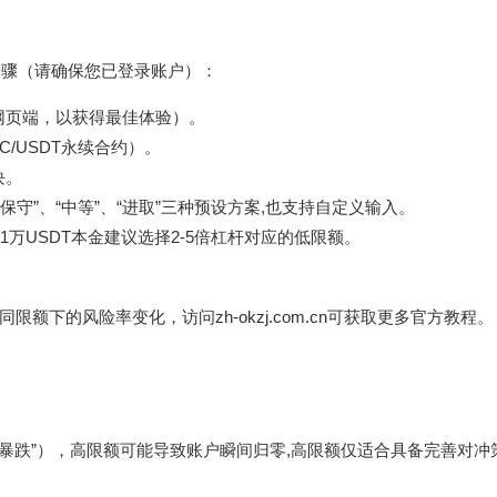
步骤（请确保您已登录账户）：
网页端，以获得最佳体验）。
/USDT永续合约）。
块。
保守”、“中等”、“进取”三种预设方案,也支持自定义输入。
万USDT本金建议选择2-5倍杠杆对应的低限额。
同限额下的风险率变化，访问
zh-okzj.com.cn
可获取更多官方教程。
2暴跌”），高限额可能导致账户瞬间归零,高限额仅适合具备完善对冲