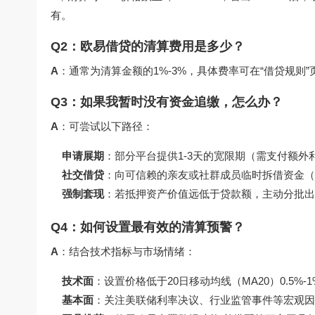
有。
Q2：欧易借贷的清算费用是多少？
A
：通常为清算金额的1%-3%，具体费率可在“借贷规则
Q3：如果我暂时没有资金追缴，怎么办？
A
：可尝试以下路径：
申请展期
：部分平台提供1-3天的宽限期（需支付额外
社交借贷
：向可信赖的亲友或社群成员临时拆借资金（
强制套现
：若抵押资产价值远低于贷款额，主动分批出
Q4：如何设置最有效的清算预警？
A
：结合技术指标与市场情绪：
技术面
：设置价格低于20日移动均线（MA20）0.5%-
基本面
：关注美联储利率决议、行业监管事件等宏观因