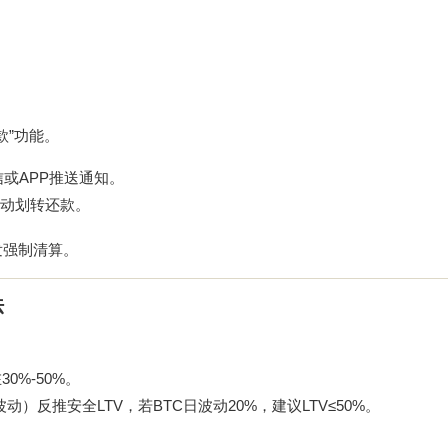
款”功能。
或APP推送通知。
自动划转还款。
发强制清算。
法
0%-50%。
）反推安全LTV，若BTC日波动20%，建议LTV≤50%。