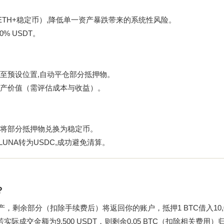
ETH+稳定币）,降低单一资产暴跌带来的系统性风险。
0% USDT。
至预设位置,自动平仓部分抵押物。
产价值（需评估成本与收益）。
,将部分抵押物兑换为稳定币。
LUNA转为USDC,成功避免清算。
？
余部分（扣除手续费后）将返回你的账户，抵押1 BTC借入10,00
后，若实际成交金额为9,500 USDT，则剩余0.05 BTC（扣除相关费用