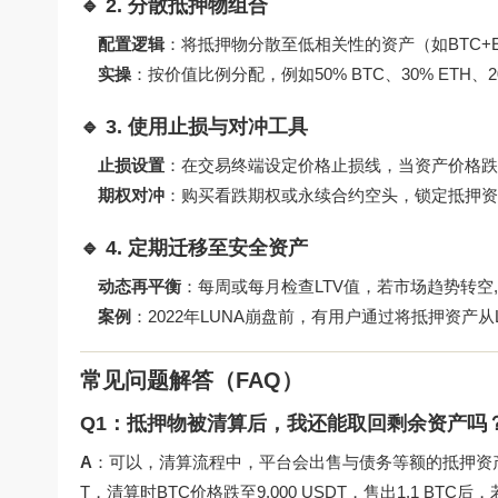
🔹 2. 分散抵押物组合
配置逻辑
：将抵押物分散至低相关性的资产（如BTC+
实操
：按价值比例分配，例如50% BTC、30% ETH、2
🔹 3. 使用止损与对冲工具
止损设置
：在交易终端设定价格止损线，当资产价格跌
期权对冲
：购买看跌期权或永续合约空头，锁定抵押资
🔹 4. 定期迁移至安全资产
动态再平衡
：每周或每月检查LTV值，若市场趋势转空
案例
：2022年LUNA崩盘前，有用户通过将抵押资产从
常见问题解答（FAQ）
Q1：抵押物被清算后，我还能取回剩余资产吗
A
：可以，清算流程中，平台会出售与债务等额的抵押资产，剩
T，清算时BTC价格跌至9,000 USDT，售出1.1 BTC