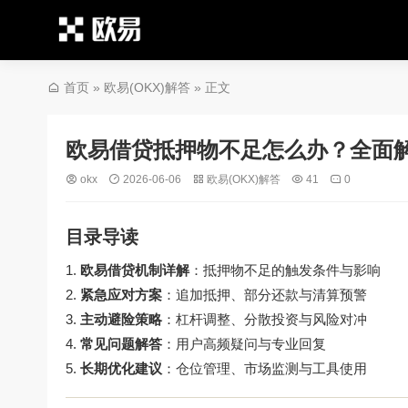
首页
»
欧易(OKX)解答
» 正文
欧易借贷抵押物不足怎么办？全面
okx
2026-06-06
欧易(OKX)解答
41
0
目录导读
欧易借贷机制详解
：抵押物不足的触发条件与影响
紧急应对方案
：追加抵押、部分还款与清算预警
主动避险策略
：杠杆调整、分散投资与风险对冲
常见问题解答
：用户高频疑问与专业回复
长期优化建议
：仓位管理、市场监测与工具使用