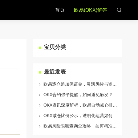
首页
欧易(OKX)解答
宝贝分类
最近发表
欧易逐仓追加保证金，灵活风控与资金利用的终极指南
OKX合约强平提醒，如何避免触发？深度解析风控机制与应对策略
OKX资讯深度解析，欧易自动减仓排队机制全攻略
OKX减仓比例公示，透明化运营如何重塑用户信任与市场格局
欧易风险限额查询全攻略，如何精准管理您的OKX交易风险？