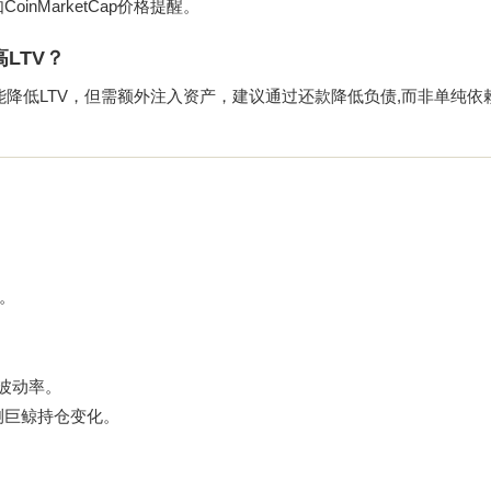
nMarketCap价格提醒。
LTV？
能降低LTV，但需额外注入资产，建议通过还款降低负债,而非单纯依
划。
时波动率。
工具监测巨鲸持仓变化。