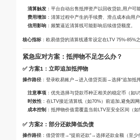
清算触发
：平台自动出售抵押资产以回收贷款,用户可
费用增加
：清算过程中产生的手续费、滑点成本由用户
信用影响
：频繁逼近清算线可能影响后续借贷额度。
核心指标
：欧易借贷的清算线通常设定在LTV 75%-8
紧急应对方案：抵押物不足怎么办？
✅ 方案1：立即追加抵押物
操作路径
：登录欧易账户→进入借贷页面→选择“追加抵押
注意事项
：优先选择与贷款币种正相关的稳定币（如USD
时效性
：在LTV接近清算线（如70%）前追加,避免因
成本控制
：抵押物价值需覆盖当前LTV至安全区间（如
✅ 方案2：部分还款降低负债
操作路径
：借贷管理→“提前还款”→选择还款金额（至少