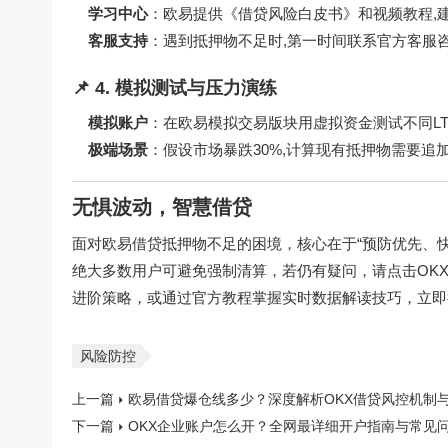
学习中心
：欧易提供《借贷风险白皮书》和视频教程,
客服支持
：遇到抵押物不足时,第一时间联系官方客服
📌 4. 模拟测试与压力演练
模拟账户
：在欧易模拟交易版块用虚拟资金测试不同L
极端场景
：假设市场暴跌30%,计算现有抵押物需要追
无惧波动，智慧借贷
面对欧易借贷抵押物不足的困境，核心在于“预防优先、
绝大多数用户可避免强制清算，若仍有疑问，请点击
OK
进阶策略，或通过
官方教程
掌握实时数据解读技巧，立即
风险防控
上一篇
欧易借贷爆仓线多少？深度解析OKX借贷风控机制
下一篇
OKX企业账户怎么开？全网最详细开户指南与常见