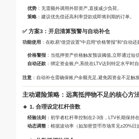
优势
：无需额外调用外部资产,直接减少负荷。
策略
：建议优先偿还高利率贷款或即将到期的订单。
✅ 方案3：开启清算预警与自动补仓
功能使用
：在欧易“借贷设置”中启用“价格警报”和“自动还
价格警报
：当抵押资产价格触发预设阈值,立即通过短信
自动还款
：绑定资金账户,系统在LTV达到特定水平时
注意
：自动补仓需确保账户余额充足,避免因资金不足触
主动避险策略：远离抵押物不足的核心方
🔹 1. 合理设定杠杆倍数
经验法则
：初学者杠杆率控制在2-3倍，LTV长期保持在3
动态调整
：根据波动率（如加密货币市场常见±20%日波动