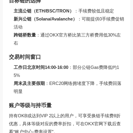
目标链的选择
主流公链（ETH/BSC/TRON）
：手续费较低且稳定
新兴公链（Solana/Avalanche）
：可能提供0手续费促销
活动
跨链桥数量
：通过OKX官方桥比第三方桥费用低30%左
右
交易时间窗口
工作日北京时间14:00-16:00
：部分公链Gas费降低约1
5%
周末及主要假期
：ERC20网络拥堵度下降，手续费回落
明显
账户等级与持币量
持有OKB或达到VIP 2以上的用户，可享受换链手续费8折
优惠，具体等级对应的费率折扣，可在
OKX官网下载
后查
看“账户中心-费率设置”。