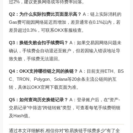
过2%，建议更换网络或等待费率回落。
Q2：为什么实际扣费比页面显示高？
A：链上实际消耗的
Gas费可能因网络延迟而增加，差异通常在0.1%以内，若
差异超过0.3%，可联系OKX客服核查。
Q3：换链失败会扣手续费吗？
A：如果交易因网络问题未
确认，手续费会自动退还至账户，但若因输入错误地址导
致失败，手续费无法退回。
Q4：OKX支持哪些链之间的换链？
A：目前支持ETH、BS
C、TRON、Polygon、Solana等20余条主流公链间的互
转，具体以
OKX官网下载
页面为准。
Q5：如何查询历史换链记录？
A：登录账户后，在“资产-
交易记录”中筛选“跨链转账”类型，可查看每笔手续费明细
及Hash值。
通过本文详细解析,相信你对“欧易换链手续费多少”有了全