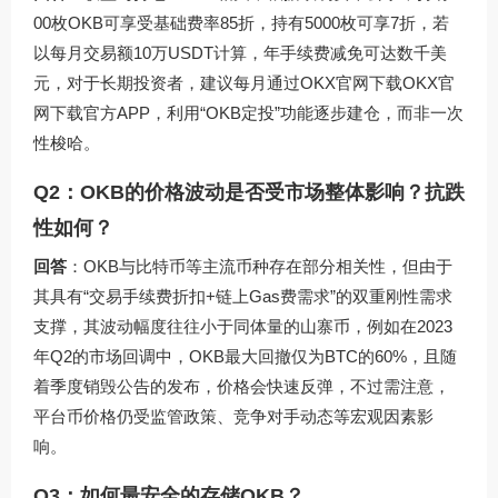
00枚OKB可享受基础费率85折，持有5000枚可享7折，若
以每月交易额10万USDT计算，年手续费减免可达数千美
元，对于长期投资者，建议每月通过OKX官网下载
OKX官
网下载
官方APP，利用“OKB定投”功能逐步建仓，而非一次
性梭哈。
Q2：OKB的价格波动是否受市场整体影响？抗跌
性如何？
回答
：OKB与比特币等主流币种存在部分相关性，但由于
其具有“交易手续费折扣+链上Gas费需求”的双重刚性需求
支撑，其波动幅度往往小于同体量的山寨币，例如在2023
年Q2的市场回调中，OKB最大回撤仅为BTC的60%，且随
着季度销毁公告的发布，价格会快速反弹，不过需注意，
平台币价格仍受监管政策、竞争对手动态等宏观因素影
响。
Q3：如何最安全的存储OKB？