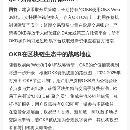
回答
：建议采取分层策略：长期持有的OKB使用OKX Web
3钱包（支持硬件钱包接入）存入OKTC链上，利用多签机
制保障资产安全；短期交易预留少量在欧易交易账户，严
禁将OKB存放于未经验证的DApp或第三方托管平台，所有
OKB操作均可通过
欧易平台获取最新资讯
查看官方指南。
OKB在区块链生态中的战略地位
随着欧易向“Web3门令牌”战略转型，OKB的价值捕获机制
将进一步升级，根据OKX资讯披露的路线图，2024-2025年
将推出“OKB节点计划”，允许用户质押OKB成为公链验证
节点参与共识出块，获得区块奖励与交易手续费分润，欧
易正在测试“OKB DeFi聚合器”，集成主流公链的借贷、杠
杆挖矿服务，用户仅需持有OKB即可一键参与多链收益，
在监管合规层面，欧易已向香港、新加坡、阿联酋多地提
交牌照申请，若OKB被认定为合规数字资产，其机构投资
者参与门槛将大幅降低。