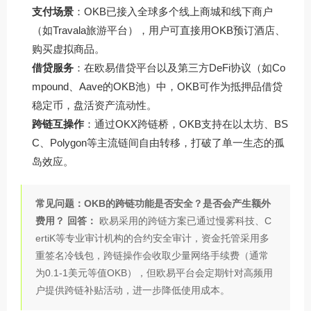
支付场景
：OKB已接入全球多个线上商城和线下商户
（如Travala旅游平台），用户可直接用OKB预订酒店、
购买虚拟商品。
借贷服务
：在欧易借贷平台以及第三方DeFi协议（如Co
mpound、Aave的OKB池）中，OKB可作为抵押品借贷
稳定币，盘活资产流动性。
跨链互操作
：通过OKX跨链桥，OKB支持在以太坊、BS
C、Polygon等主流链间自由转移，打破了单一生态的孤
岛效应。
常见问题：OKB的跨链功能是否安全？是否会产生额外
费用？
回答：
欧易采用的跨链方案已通过慢雾科技、C
ertiK等专业审计机构的合约安全审计，资金托管采用多
重签名冷钱包，跨链操作会收取少量网络手续费（通常
为0.1-1美元等值OKB），但欧易平台会定期针对高频用
户提供跨链补贴活动，进一步降低使用成本。