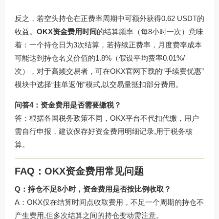
反之，若空头持仓在正费率周期中可额外获得0.62 USDT的
收益。
OKX资金费用时间
的结算频率（每8小时一次）意味
着：一个持仓日为3次结算，若持续正费率，月度费率成本
可能达到持仓名义价值的1.8%（假设平均费率0.01%/
次），对于高频交易者，可在
OKX官网下载
的“手续费优惠”
模块中选择“挂单返佣”模式,以交易量抵扣部分费用。
问答4：资金费用是否需要缴税？
答：根据各国税务政策不同，OKX平台不代扣代缴，用户
需自行申报，建议保存好资金费用明细记录,用于税务核
算。
FAQ：OKX资金费用常见问题
Q：持仓不足8小时，资金费用是否按比例收取？
A：OKX仅在结算时间点收取费用，不足一个周期的持仓不
产生费用,但多次结算之间的持仓变动需注意。