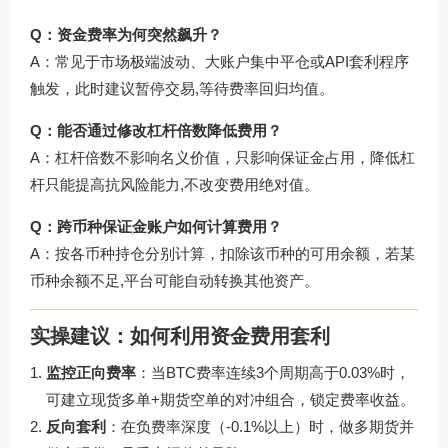
Q：资金费率为何突然飙升？
A：常见于市场极端波动、大账户集中平仓或API套利程序
触发，此时建议暂停交易,等待费率回归均值。
Q：能否通过修改杠杆倍数降低费用？
A：杠杆倍数不影响名义价值，只影响保证金占用，降低杠
杆只能提高抗风险能力,不改变费用绝对值。
Q：跨币种保证金账户如何计算费用？
A：按各币种持仓分别计算，扣除该币种的可用余额，若某
币种余额不足,平台可能自动转换其他资产。
实操建议：如何利用资金费用套利
监控正向费率
：当BTC费率连续3个周期高于0.03%时，
可建立现货多单+期货空单的对冲组合，锁定费率收益。
反向套利
：在负费率深度（-0.1%以上）时，做多期货并