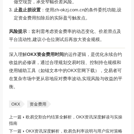
做空现货，承受窄幅价差风险。
止盈止损设置
：使用
zh-okzj.com.cn
的条件委托功能,设
定资金费用扣除后的实际盈亏触发点。
风险提示
：套利需考虑资金费率的动态变化、价差滑点及
平台流动性,建议小仓位测试后再放大资金规模。
深入理解
OKX资金费用时间
的运作逻辑，是优化永续合约
收益的必修课，通过合理规划交易时段、控制持仓规模和
使用辅助工具（如锚文本中的
OKX官网下载
），交易者可
在复杂市场中更从容地应对费率波动,实现风险与收益的平
衡。
OKX
资金费用
上一篇
欧易交割合约结算全解析，OKX资讯深度解读与实操
指南
下一篇
OKX资讯深度解析，欧易负利率说明与用户应对策略