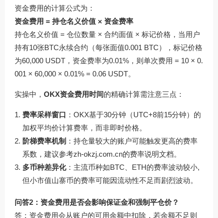
资金费用的计算公式为：
资金费用 = 持仓名义价值 × 资金费率
持仓名义价值 = 仓位数量 × 合约面值 × 标记价格，当用户
持有10张BTC永续合约（每张面值0.001 BTC），标记价格
为60,000 USDT，资金费率为0.01%，则单次费用 = 10 × 0.
001 × 60,000 × 0.01% = 0.06 USDT。
实操中，
OKX资金费用时间
的精确计算需注意三点：
费率采样窗口
：OKX基于30分钟（UTC+8前15分钟）的
加权平均价计算费率，而非即时价格。
阶梯费率机制
：持仓量较大的账户可能触发更高的费率
系数，建议参考
zh-okzj.com.cn
的费率说明文档。
多币种差异化
：主流币种如BTC、ETH的费率波动较小,
但小市值山寨币的费率可能因流动性不足而剧烈波动。
问答2：资金费用是否会影响保证金和强制平仓价？
答：资金费用会从账户的可用余额中扣除，若余额不足则