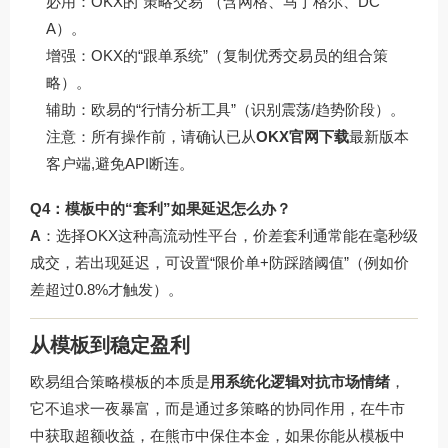
必用：OKX的“策略交易”（含网格、马丁格尔、DC
A）。
增强：OKX的“跟单系统”（复制优秀交易员的组合策
略）。
辅助：欧易的“行情分析工具”（识别震荡/趋势阶段）。
注意
：所有操作前，请确认已从
OKX官网下载
最新版本
客户端,避免API断连。
Q4：模板中的“套利”如果延迟怎么办？
A
：选择OKX这种高流动性平台，价差套利通常能在毫秒级
成交，若出现延迟，可设置“限价单+防踩踏阈值”（例如价
差超过0.8%才触发）。
从模板到稳定盈利
欧易组合策略模板的本质是
用系统化逻辑对抗市场情绪
，
它不追求一夜暴富，而是通过多策略的协同作用，在牛市
中获取超额收益，在熊市中保住本金，如果你能从模板中