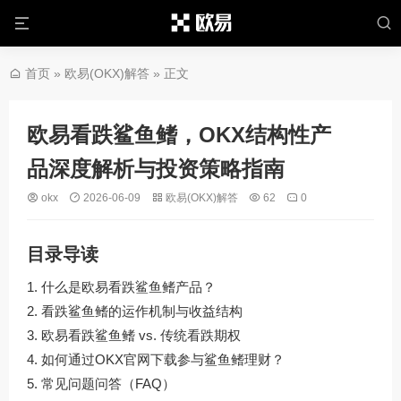
首页
»
欧易(OKX)解答
» 正文
欧易看跌鲨鱼鳍，OKX结构性产
品深度解析与投资策略指南
okx
2026-06-09
欧易(OKX)解答
62
0
目录导读
什么是欧易看跌鲨鱼鳍产品？
看跌鲨鱼鳍的运作机制与收益结构
欧易看跌鲨鱼鳍 vs. 传统看跌期权
如何通过
OKX官网下载
参与鲨鱼鳍理财？
常见问题问答（FAQ）