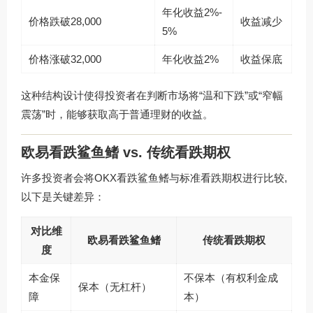
年化收益2%-
价格跌破28,000
收益减少
5%
价格涨破32,000
年化收益2%
收益保底
这种结构设计使得投资者在判断市场将“温和下跌”或“窄幅
震荡”时，能够获取高于普通理财的收益。
欧易看跌鲨鱼鳍 vs. 传统看跌期权
许多投资者会将OKX看跌鲨鱼鳍与标准看跌期权进行比较,
以下是关键差异：
对比维
欧易看跌鲨鱼鳍
传统看跌期权
度
本金保
不保本（有权利金成
保本（无杠杆）
障
本）