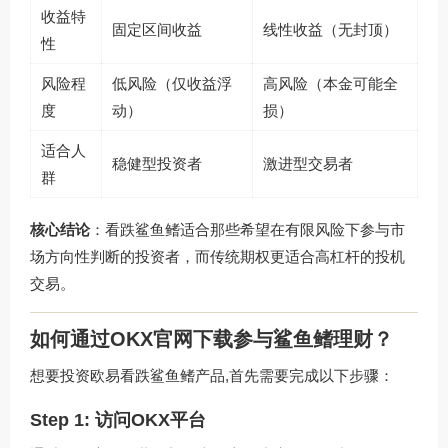
收益特
固定区间收益
线性收益（无封顶）
性
风险程
低风险（仅收益浮
高风险（本金可能全
度
动）
损）
适合人
稳健型投资者
激进型交易者
群
核心结论
：看跌鲨鱼鳍适合那些希望在有限风险下参与市
场方向性判断的投资者，而传统期权更适合高杠杆的投机
交易。
如何通过OKX官网下载参与鲨鱼鳍理财？
想要投资欧易看跌鲨鱼鳍产品,首先需要完成以下步骤：
Step 1: 访问OKX平台