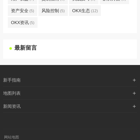
资产安全
风险控制
OKX生态
(5)
(5)
(12)
OKX资讯
(5)
最新留言
新手指南
购买流程
地图列表
支付方式
最新文章
新闻资讯
配送流程
xml地图
行业新闻
常见问题
txt地图
公司新闻
robots
网站地图
媒体新闻