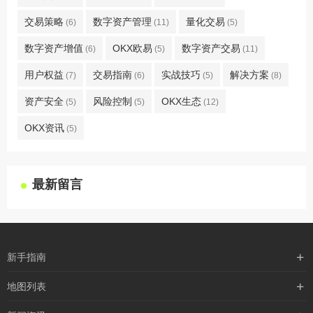
交易策略
数字资产管理
量化交易
(6)
(11)
(5)
数字资产增值
OKX欧易
数字资产交易
(6)
(5)
(11)
用户权益
交易指南
实战技巧
解决方案
(7)
(6)
(5)
(8)
资产安全
风险控制
OKX生态
(5)
(5)
(12)
OKX资讯
(5)
最新留言
新手指南
购买流程
地图列表
支付方式
最新文章