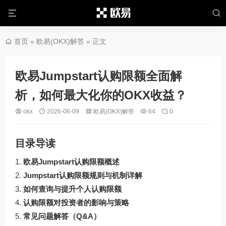
首页
»
欧易(OKX)解答
» 正文
欧易Jumpstart认购限额全面解
析，如何最大化你的OKX收益？
okx
2026-06-09
欧易(OKX)解答
64
0
目录导读
欧易Jumpstart认购限额概述
Jumpstart认购限额规则与机制详解
如何查询与提升个人认购限额
认购限额对投资者的影响与策略
常见问题解答（Q&A）