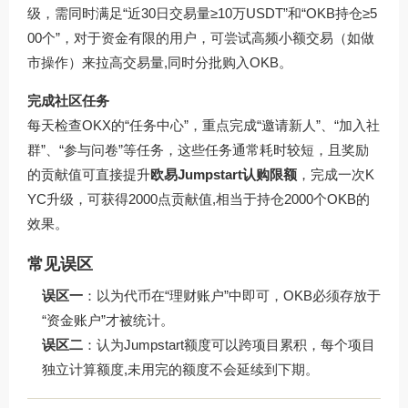
级，需同时满足“近30日交易量≥10万USDT”和“OKB持仓≥5
00个”，对于资金有限的用户，可尝试高频小额交易（如做
市操作）来拉高交易量,同时分批购入OKB。
完成社区任务
每天检查OKX的“任务中心”，重点完成“邀请新人”、“加入社
群”、“参与问卷”等任务，这些任务通常耗时较短，且奖励
的贡献值可直接提升
欧易Jumpstart认购限额
，完成一次K
YC升级，可获得2000点贡献值,相当于持仓2000个OKB的
效果。
常见误区
误区一
：以为代币在“理财账户”中即可，OKB必须存放于
“资金账户”才被统计。
误区二
：认为Jumpstart额度可以跨项目累积，每个项目
独立计算额度,未用完的额度不会延续到下期。