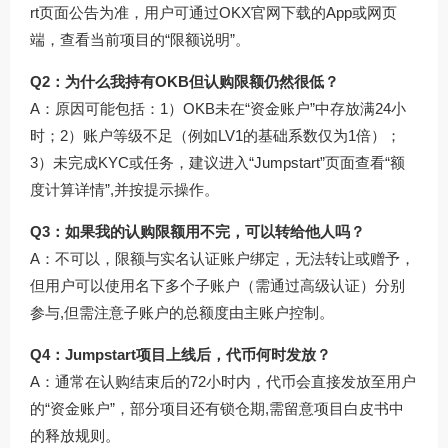
rt页面公告为准，用户可通过
OKX官网下载
的App或网页
端，查看当前项目的“限额说明”。
Q2：为什么我持有OKB但认购限额仍然很低？
A：原因可能包括：1）OKB未在“资金账户”中存放满24小
时；2）账户等级不足（例如LV1的基础系数仅为1倍）；
3）未完成KYC或任务，建议进入“Jumpstart”页面查看“额
度计算详情”,并按提示操作。
Q3：如果我的认购限额用不完，可以转给他人吗？
A：不可以，限额与实名认证账户绑定，无法转让或赠予，
但用户可以使用名下多个子账户（需通过高级认证）分别
参与,但需注意子账户的总额度由主账户控制。
Q4：Jumpstart项目上线后，代币何时发放？
A：通常在认购结束后的72小时内，代币会直接发放至用户
的“资金账户”，部分项目还有锁仓期,需留意项目白皮书中
的释放规则。