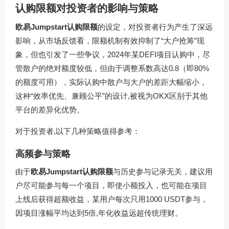
认购限额对投资者的影响与策略
欧易Jumpstart认购限额
的设定，对投资者行为产生了深远
影响，从市场反馈看，限额机制有效抑制了“大户抢筹”现
象，但也引发了一些争议，2024年某DEFI项目认购中，尽
管散户的绝对额度较低，但由于调整系数高达0.8（即80%
的额度可用），实际认购中散户与大户的差距大幅缩小，
这种“效率优先、兼顾公平”的设计,被视为OKX区别于其他
平台的差异化优势。
对于投资者,以下几种策略值得参考：
高频参与策略
由于
欧易Jumpstart认购限额
与历史参与记录无关，建议用
户尽可能参与每一个项目，即使小额投入，也可能在项目
上线后获得超额收益，某用户每次只用1000 USDT参与，
因项目涨幅平均达到5倍,年化收益远超传统理财。