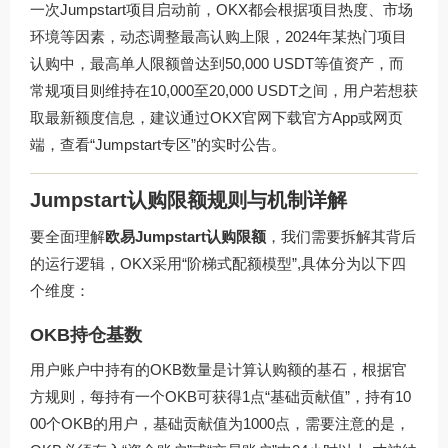
一次Jumpstart项目启动前，OKX都会根据项目热度、市场
环境等因素，动态调整最高认购上限，2024年某热门项目
认购中，最高单人限额曾达到50,000 USDT等值资产，而
常规项目则维持在10,000至20,000 USDT之间，用户若想获
取最新额度信息，建议通过
OKX官网下载
官方App或网页
端，查看“Jumpstart专区”的实时公告。
Jumpstart认购限额规则与机制详解
要全面理解
欧易Jumpstart认购限额
，我们需要拆解其背后
的运行逻辑，OKX采用“阶梯式配额模型”,具体分为以下四
个维度：
OKB持仓基数
用户账户中持有的OKB数量是计算认购额的基石，根据官
方规则，每持有一个OKB可获得1点“基础贡献值”，持有10
00个OKB的用户，基础贡献值为1000点，需要注意的是，