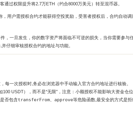
过权限提升将2.7万ETH（约合8000万美元）转至混币器。
站宣称，用户需授权合约才能获得空投奖励，受害者授权后，合约自动调
事件，一旦发生，你的数字资产将面临不可逆的损失，当你需要参与
,并仔细审核授权合约的地址与功能。
致，每一次授权时,务必在浏览器中手动输入官方合约地址进行核验。
100 USDT），而不是“无限”，注意：小额授权不能影响大资金仓
是否包含
transferFrom
、
approve
等危险函数,最安全的方式是拒