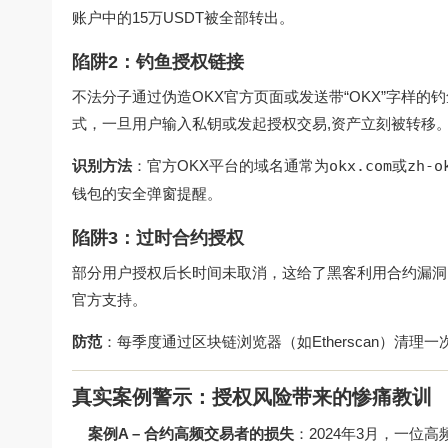
账户中的15万USDT被全部转出。
陷阱2：钓鱼授权链接
不法分子通过伪造OKX官方页面或发送带“OKX”字样
式，一旦用户输入私钥或发起授权交易,资产立刻被转移
识别方法
：官方OKX平台的域名通常为
okx.com
或
zh-o
钱包的安全弹窗提醒。
陷阱3：过时合约授权
部分用户授权后长时间未取消，这给了黑客利用合约漏洞
官方支持。
防范
：每季度通过区块链浏览器（如Etherscan）清
真实案例警示：授权风险带来的惨痛教训
案例A – 合约高频交易者的损失
：2024年3月，一位