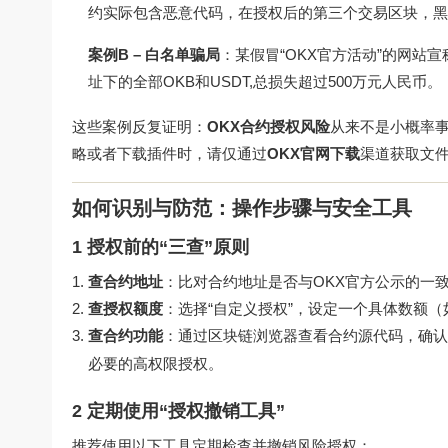
约实际包含恶意代码，在授权后的第三个交易区块，黑客通
案例B – 白名单骗局
：某假冒“OKX官方活动”的网
址下的全部OKB和USDT,总损失超过500万元人民币。
这些案例反复证明：
OKX合约授权风险
从来不是小概率
略或者下载插件时，请仅通过
OKX官网下载
渠道获取文件
如何识别与防范：操作步骤与安全工具
1 授权前的“三查”原则
查合约地址
：比对合约地址是否与OKX官方公示的一
查授权额度
：选择“自定义授权”，设定一个具体数额（如
查合约功能
：通过区块链浏览器查看合约源代码，确认
必要的高权限授权。
2 定期使用“授权撤销工具”
推荐使用以下工具定期检查并撤销风险授权：