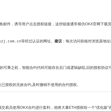
的钓鱼邮件，诱导用户点击授权链接，这些链接通常模仿OKX官网下载
。
kzj.com.cn
等经过认证的网址。
建议
：每次访问前核对浏览器地址
的可乘之机，智能合约代码可能存在后门或逻辑缺陷,旧的授权协议
理一次已授权的无效合约,及时撤销不使用的合约授权。
高频交易员使用OKX合约进行套利，他将大量ETH授权给一个“优化版”