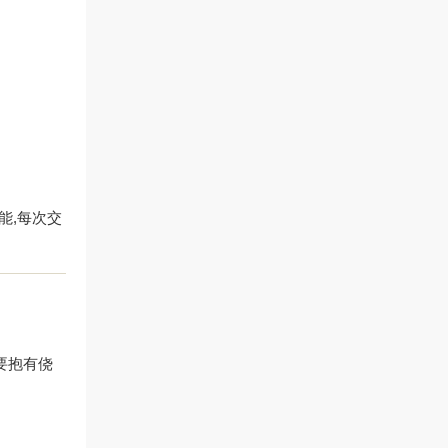
能,每次交
要抱有侥