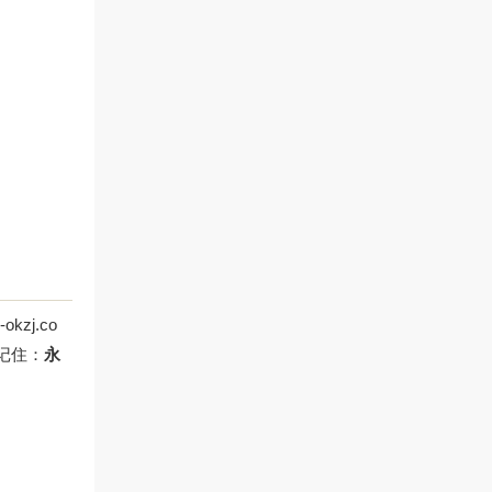
-okzj.co
记住：
永