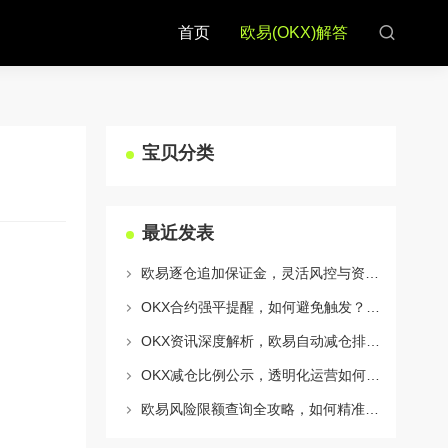
首页
欧易(OKX)解答
宝贝分类
最近发表
欧易逐仓追加保证金，灵活风控与资金利用的终极指南
OKX合约强平提醒，如何避免触发？深度解析风控机制与应对策略
OKX资讯深度解析，欧易自动减仓排队机制全攻略
OKX减仓比例公示，透明化运营如何重塑用户信任与市场格局
欧易风险限额查询全攻略，如何精准管理您的OKX交易风险？