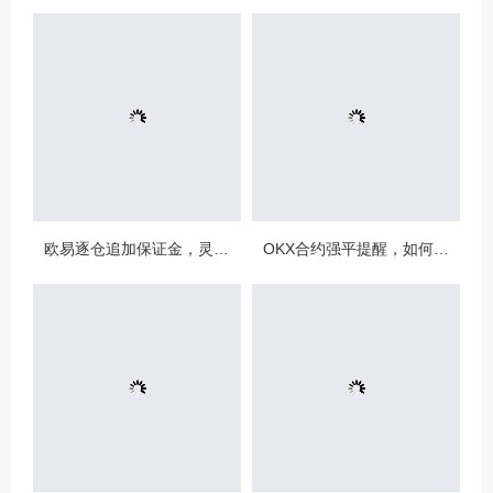
欧易逐仓追加保证金，灵活风控与资金利用的终极指南
OKX合约强平提醒，如何避免触发？深度解析风控机制与应对策略