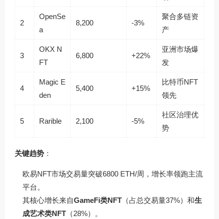
OpenSe
聚合多链资
2
8,200
-3%
a
产
OKX N
亚洲市场爆
3
6,800
+22%
FT
发
Magic E
比特币NFT
4
5,400
+15%
den
领先
社区治理优
5
Rarible
2,100
-5%
势
关键趋势
：
欧易NFT市场交易量突破6800 ETH/周，增长率领跑主流
平台。
其核心增长来自
GameFi类NFT
（占总交易量37%）和
生
成艺术类NFT
（28%）。