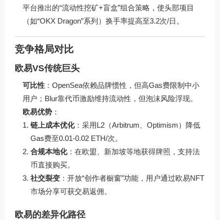
平台推出的“流动性挖矿+盲盒”组合策略，使头部项目
（如“OKX Dragon”系列）换手率提高至3.2次/日。
竞争格局对比
欧易VS传统巨头
可比性
：OpenSea依赖品牌惯性，但高Gas费限制中小
用户；Blur靠代币激励维持流动性，但泡沫风险浮现。
欧易优势
：
链上成本优化
：采用L2（Arbitrum、Optimism）降低
Gas费至0.01-0.02 ETH/次。
合规本地化
：在欧盟、新加坡等地获得牌照，支持法
币直接购买。
社交裂变
：开放“创作者橱窗”功能，用户通过
欧易NFT
市场
分享可获交易返佣。
欧易的差异化路径