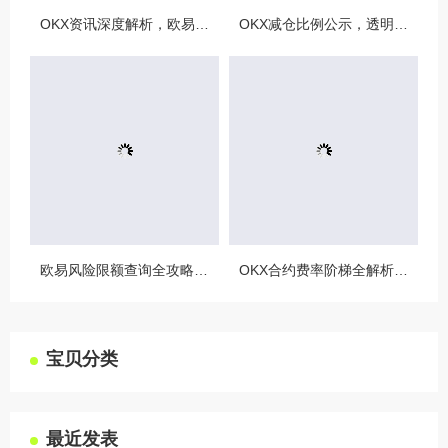
OKX资讯深度解析，欧易自动减仓排队机制全攻略
OKX减仓比例公示，透明化运营如何重塑用户信任与市场格局
欧易风险限额查询全攻略，如何精准管理您的OKX交易风险？
OKX合约费率阶梯全解析，如何优化交易成本与杠杆策略
宝贝分类
最近发表