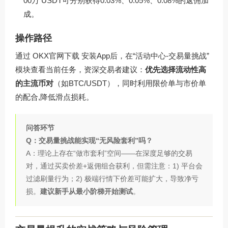
00万 USDT可分别获得0.03%、0.05%、0.08%的返佣加
成。
操作路径
通过
OKX官网下载
安装App后，在“活动中心-交易量挑战”
模块查看当前任务，资深交易者建议：
优先选择流动性高
的主流币对
（如BTC/USDT），同时利用限价单与市价单
的配合,降低滑点损耗。
问答环节
Q：交易量挑战能实现“无风险套利”吗？
A：理论上存在“做市套利”空间——在深度足够的交易
对，通过买卖价差+返佣组合获利，但需注意：1) 平台会
过滤刷量行为；2) 极端行情下价差可能扩大，导致净亏
损。
建议新手从最小阶梯开始测试
。