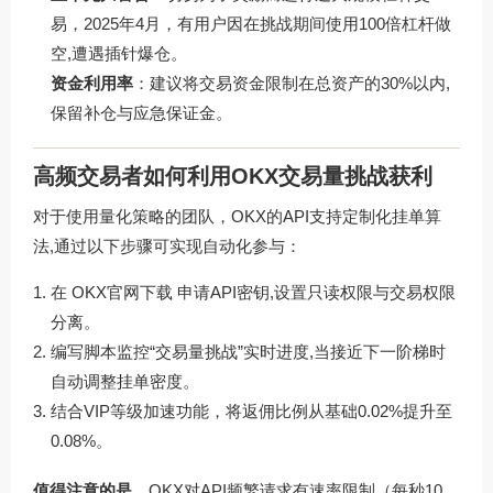
易，2025年4月，有用户因在挑战期间使用100倍杠杆做
空,遭遇插针爆仓。
资金利用率
：建议将交易资金限制在总资产的30%以内,
保留补仓与应急保证金。
高频交易者如何利用OKX交易量挑战获利
对于使用量化策略的团队，OKX的API支持定制化挂单算
法,通过以下步骤可实现自动化参与：
在
OKX官网下载
申请API密钥,设置只读权限与交易权限
分离。
编写脚本监控“交易量挑战”实时进度,当接近下一阶梯时
自动调整挂单密度。
结合VIP等级加速功能，将返佣比例从基础0.02%提升至
0.08%。
值得注意的是
，OKX对API频繁请求有速率限制（每秒10