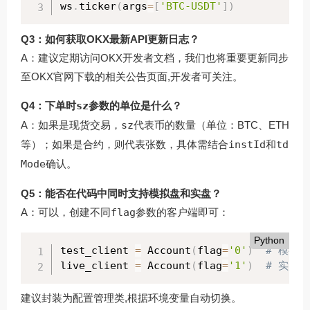
ws
.
ticker
(
args
=
[
'BTC-USDT'
]
)
Q3：如何获取OKX最新API更新日志？
A：建议定期访问OKX开发者文档，我们也将重要更新同步
至
OKX官网下载
的相关公告页面,开发者可关注。
Q4：下单时
sz
参数的单位是什么？
A：如果是现货交易，
sz
代表币的数量（单位：BTC、ETH
等）；如果是合约，则代表张数，具体需结合
instId
和
td
Mode
确认。
Q5：能否在代码中同时支持模拟盘和实盘？
A：可以，创建不同
flag
参数的客户端即可：
Python
test_client 
=
 Account
(
flag
=
'0'
)
# 模拟盘
live_client 
=
 Account
(
flag
=
'1'
)
# 实盘
建议封装为配置管理类,根据环境变量自动切换。