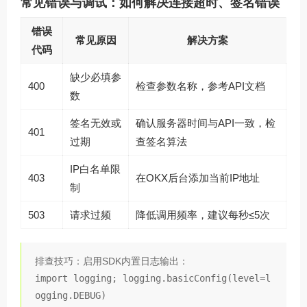
常见错误与调试：如何解决连接超时、签名错误
错误
常见原因
解决方案
代码
缺少必填参
400
检查参数名称，参考API文档
数
签名无效或
确认服务器时间与API一致，检
401
过期
查签名算法
IP白名单限
403
在OKX后台添加当前IP地址
制
503
请求过频
降低调用频率，建议每秒≤5次
排查技巧：启用SDK内置日志输出：
import logging; logging.basicConfig(level=l
ogging.DEBUG)