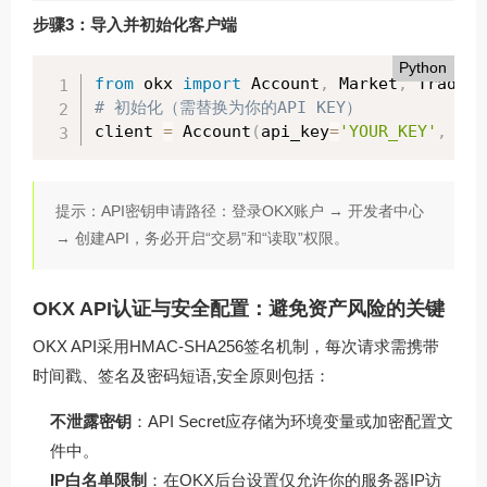
步骤3：导入并初始化客户端
Python
from
 okx 
import
 Account
,
 Market
,
# 初始化（需替换为你的API KEY）
client 
=
 Account
(
api_key
=
'YOUR_KEY'
,
 api
提示：API密钥申请路径：登录OKX账户 → 开发者中心
→ 创建API，务必开启“交易”和“读取”权限。
OKX API认证与安全配置：避免资产风险的关键
OKX API采用HMAC-SHA256签名机制，每次请求需携带
时间戳、签名及密码短语,安全原则包括：
不泄露密钥
：API Secret应存储为环境变量或加密配置文
件中。
IP白名单限制
：在OKX后台设置仅允许你的服务器IP访