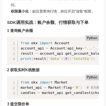
问。
权限最小化
：如仅需查询行情，则仅开启“读取”权限。
SDK调用实战：账户余额、行情获取与下单
1 查询账户余额
Python
from
 okx 
import
 Account

account_api 
=
 Account
(
api_key
=
'...'
,
 api
result 
=
 account_api
.
get_account_balance
print
(
result
[
'data'
]
[
0
]
[
'totalEq'
]
)
# 
2 获取实时K线数据
Python
from
 okx 
import
 Market

market_api 
=
 Market
(
flag
=
'0'
)
# 0为模拟
candles 
=
 market_api
.
get_candlesticks
(
in
3 提交限价单