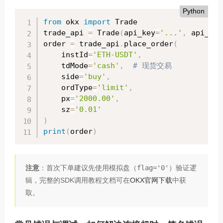
Python
from
 okx 
import
 Trade

trade_api 
=
 Trade
(
api_key
=
'...'
,
 api_sec
order 
=
 trade_api
.
place_order
(
    instId
=
'ETH-USDT'
,
    tdMode
=
'cash'
,
# 现货交易
    side
=
'buy'
,
    ordType
=
'limit'
,
    px
=
'2000.00'
,
    sz
=
'0.01'
)
print
(
order
)
注意
：首次下单建议先使用模拟盘（
flag='0'
）验证逻
辑，完整的SDK调用教程文档可在
OKX官网下载
中获
取。