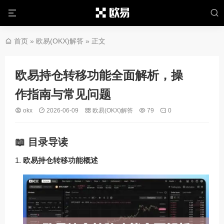
首页
»
欧易(OKX)解答
» 正文
欧易持仓转移功能全面解析，操
作指南与常见问题
okx
2026-06-09
欧易(OKX)解答
79
0
📖 目录导读
欧易持仓转移功能概述