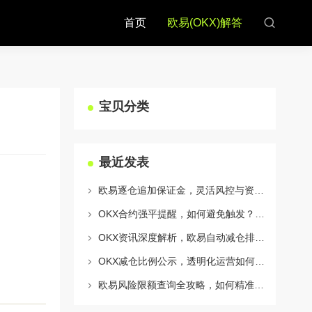
首页
欧易(OKX)解答
宝贝分类
最近发表
欧易逐仓追加保证金，灵活风控与资金利用的终极指南
OKX合约强平提醒，如何避免触发？深度解析风控机制与应对策略
OKX资讯深度解析，欧易自动减仓排队机制全攻略
OKX减仓比例公示，透明化运营如何重塑用户信任与市场格局
欧易风险限额查询全攻略，如何精准管理您的OKX交易风险？