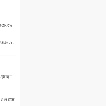
过
OKX官
流主站压力，
单”页面二
，并设置重