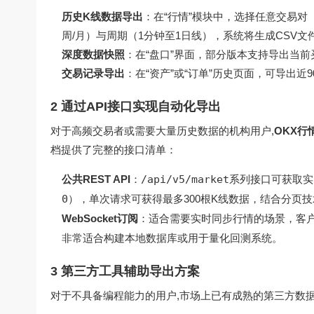
历史K线数据导出
：在“行情”模块中，选择任意交易对（
周/月）与周期（1分钟至1日线），系统将生成CSV
深度数据快照
：在“盘口”界面，部分版本支持导出当
交易记录导出
：在“资产”或“订单”历史页面，可导出
2 通过API接口实现自动化导出
对于高频交易者或需要大量历史数据的机构用户,
OKX行
档提供了完整的接口清单：
公共REST API
：
/api/v5/market
系列接口可获取实时
0
），单次请求可获得最多300根K线数据，结合分页
WebSocket订阅
：适合需要实时同步行情的场景，客
非常适合构建本地数据库或用于量化回测系统。
3 第三方工具辅助导出方案
对于不具备编程能力的用户,市场上已有成熟的第三方数据