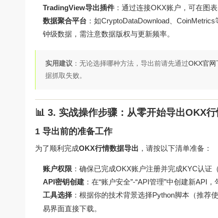
TradingView导出插件
：通过连接OKX账户，可在图表
数据聚合平台
：如CryptoDataDownload、Co
钟级数据，需注意数据版权与更新频率。
实用建议
：无论选择哪种方法，导出前请先通过
OKX官网
据抓取失败。
📊 3. 实战操作步骤：从零开始导出OKX
1 导出前的准备工作
为了顺利完成
OKX行情数据导出
，请按以下清单准备：
账户权限
：确保已完成OKX账户注册并完成KYC认证
API密钥创建
：在“账户安全”-“API管理”中创建新API
工具选择
：根据你的技术背景选择Python脚本（推荐
易界面直接下载。