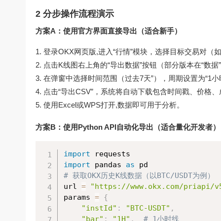
2 分步操作流程演示
方案A：使用官方界面直接导出（适合新手）
登录OKX网页版,进入“行情”模块，选择目标交易对（如E
点击K线图右上角的“导出数据”按钮（部分版本在“数据
在弹窗中选择时间范围（过去7天”），周期设置为“1小
点击“导出CSV”，系统将自动下载包含时间戳、价格
使用Excel或WPS打开,数据即可用于分析。
方案B：使用Python API自动化导出（适合量化开发者）
import
import
 pandas 
as
# 获取OKX历史K线数据（以BTC/USDT为例）
url 
=
"https://www.okx.com/priapi/v
params 
=
{
"instId"
:
"BTC-USDT"
,
"bar"
:
"1H"
,
# 1小时线