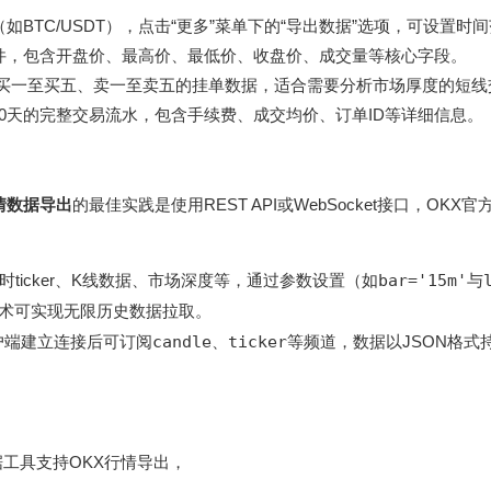
如BTC/USDT），点击“更多”菜单下的“导出数据”选项，可设置时间
文件，包含开盘价、最高价、最低价、收盘价、成交量等核心字段。
前买一至买五、卖一至卖五的挂单数据，适合需要分析市场厚度的短线
近90天的完整交易流水，包含手续费、成交均价、订单ID等详细信息。
情数据导出
的最佳实践是使用REST API或WebSocket接口，OKX
ticker、K线数据、市场深度等，通过参数设置（如
bar='15m'
与
技术可实现无限历史数据拉取。
户端建立连接后可订阅
candle
、
ticker
等频道，数据以JSON格式
工具支持OKX行情导出，