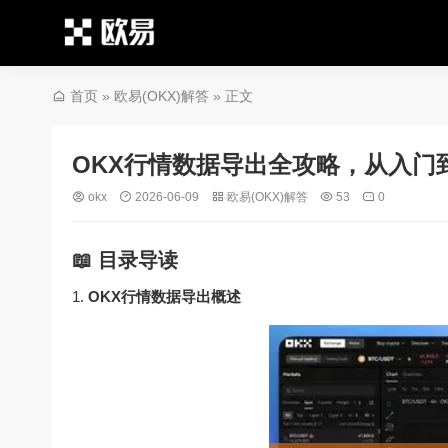
首页
»
欧易(OKX)解答
» 正文
OKX行情数据导出全攻略，从入门
okx
2026-06-09
欧易(OKX)解答
53
0
📖 目录导读
OKX行情数据导出概述