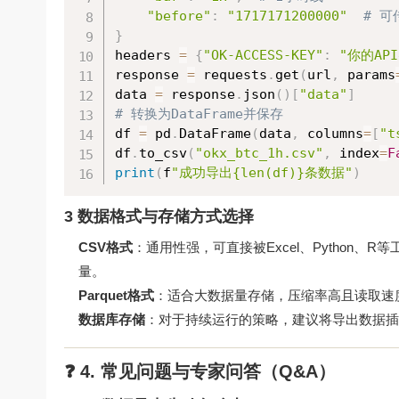
"before"
:
"1717171200000"
# 
}
headers 
=
{
"OK-ACCESS-KEY"
:
"你的AP
response 
=
 requests
.
get
(
url
,
 params
data 
=
 response
.
json
(
)
[
"data"
]
# 转换为DataFrame并保存
df 
=
 pd
.
DataFrame
(
data
,
 columns
=
[
"t
df
.
to_csv
(
"okx_btc_1h.csv"
,
 index
=
F
print
(
f
"成功导出{len(df)}条数据"
)
3 数据格式与存储方式选择
CSV格式
：通用性强，可直接被Excel、Python
量。
Parquet格式
：适合大数据量存储，压缩率高且读取速
数据库存储
：对于持续运行的策略，建议将导出数据插入M
❓ 4. 常见问题与专家问答（Q&A）