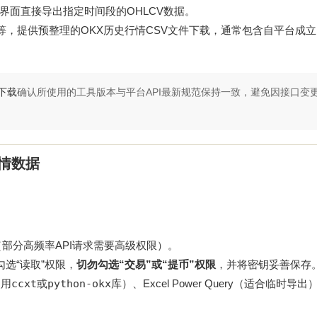
界面直接导出指定时间段的OHLCV数据。
inMetrics等，提供预整理的OKX历史行情CSV文件下载，通常包含自平台
下载
确认所使用的工具版本与平台API最新规范保持一致，避免因接口变
行情数据
（部分高频率API请求需要高级权限）。
，勾选“读取”权限，
切勿勾选“交易”或“提币”权限
，并将密钥妥善保存
使用
ccxt
或
python-okx
库）、Excel Power Query（适合临时导