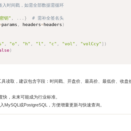
可传入时间戳，如需全部数据需循环
I密钥"
,
.
.
.
}
# 需补全签名头
=
params
,
 headers
=
headers
)
s"
,
"o"
,
"h"
,
"l"
,
"c"
,
"vol"
,
"volCcy"
]
)
alse
)
、R等工具读取，建议包含字段：时间戳、开盘价、最高价、最低价、收盘
度快，未来可能成为行业标准。
ySQL或PostgreSQL，方便增量更新与快速查询。