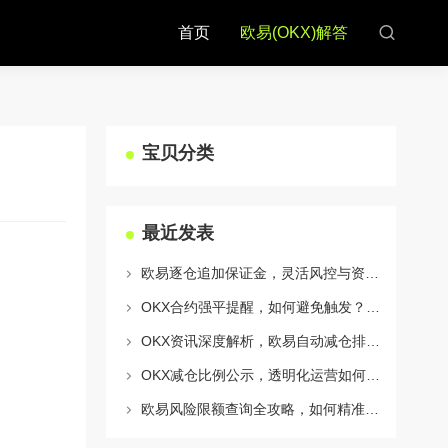
首页
欧易(OKX)解答
宝贝分类
最近发表
欧易逐仓追加保证金，灵活风控与资金利用的终极指南
OKX合约强平提醒，如何避免触发？深度解析风控机制与应对策略
OKX资讯深度解析，欧易自动减仓排队机制全攻略
OKX减仓比例公示，透明化运营如何重塑用户信任与市场格局
欧易风险限额查询全攻略，如何精准管理您的OKX交易风险？