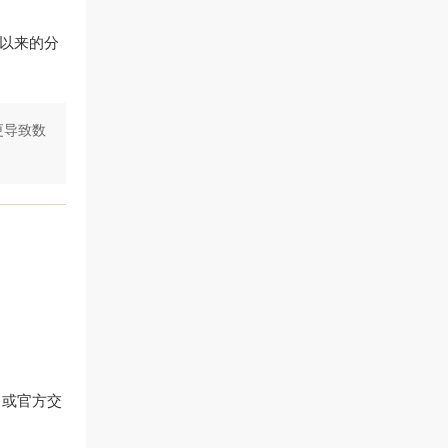
成立以来的分
更导致数
。
出）或官方交