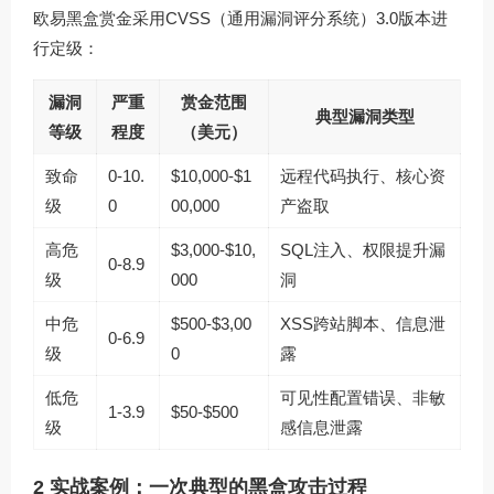
欧易黑盒赏金采用CVSS（通用漏洞评分系统）3.0版本进
行定级：
漏洞
严重
赏金范围
典型漏洞类型
等级
程度
（美元）
致命
0-10.
$10,000-$1
远程代码执行、核心资
级
0
00,000
产盗取
高危
$3,000-$10,
SQL注入、权限提升漏
0-8.9
级
000
洞
中危
$500-$3,00
XSS跨站脚本、信息泄
0-6.9
级
0
露
低危
可见性配置错误、非敏
1-3.9
$50-$500
级
感信息泄露
2 实战案例：一次典型的黑盒攻击过程