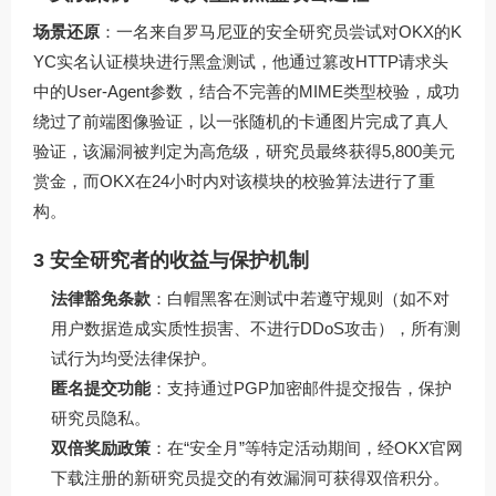
场景还原
：一名来自罗马尼亚的安全研究员尝试对OKX的K
YC实名认证模块进行黑盒测试，他通过篡改HTTP请求头
中的User-Agent参数，结合不完善的MIME类型校验，成功
绕过了前端图像验证，以一张随机的卡通图片完成了真人
验证，该漏洞被判定为高危级，研究员最终获得5,800美元
赏金，而OKX在24小时内对该模块的校验算法进行了重
构。
3 安全研究者的收益与保护机制
法律豁免条款
：白帽黑客在测试中若遵守规则（如不对
用户数据造成实质性损害、不进行DDoS攻击），所有测
试行为均受法律保护。
匿名提交功能
：支持通过PGP加密邮件提交报告，保护
研究员隐私。
双倍奖励政策
：在“安全月”等特定活动期间，经
OKX官网
下载
注册的新研究员提交的有效漏洞可获得双倍积分。